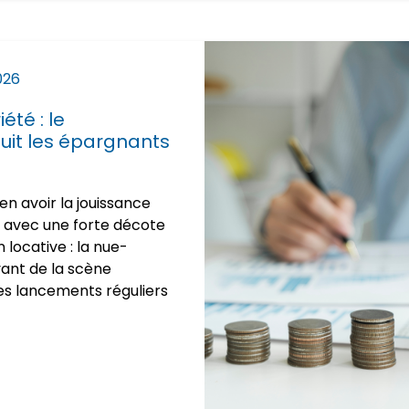
026
été : le
t les épargnants
n avoir la jouissance
, avec une forte décote
 locative : la nue-
vant de la scène
es lancements réguliers