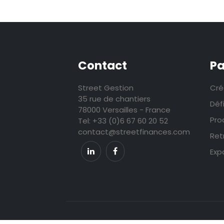
Contact
P
Street Gestion
Cré
35 rue de chantiers
Déf
78000 Versailles - France
Pro
Tel: +33 (0)6 67 60 20 52
contact@streetfinances.com
Ret
Exp