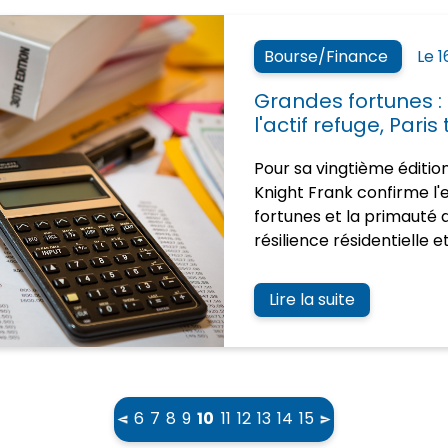
Bourse/Finance
Le 
Grandes fortunes : 
l'actif refuge, Paris
Pour sa vingtième éditio
Knight Frank confirme l'
fortunes et la primauté d
résilience résidentielle et
Lire la suite
(current)
6
7
8
9
10
11
12
13
14
15