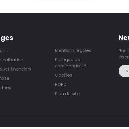
ages
Pages
Ne
Mentions légales
dits
Rest
inscr
Politique de
iscalisation
confidentialité
duits financiers
Cookies
raite
RGPD
atriés
Plan du site
© 2025 Tous droits réservés. Créé par
Actusite.fr