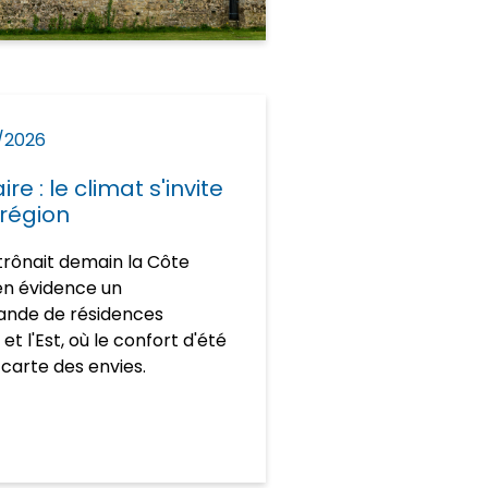
/2026
e : le climat s'invite
 région
étrônait demain la Côte
en évidence un
ande de résidences
t l'Est, où le confort d'été
 carte des envies.